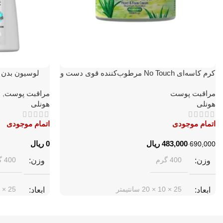
کرم کاسه‌ای No Touch مرطوب‌کننده قوی دست و
صورت حاوی آلوئه‌ورا هونلی
هو
مراقبت پوست
مراقبت پوست
,
ل
هونلی
هونلی
اتمام موجودی
اتمام موجودی
483,000
ریال
ریال
690,000
400 گرم
400 گرم
وزن
وزن
25 × 10 × 20 سانتیمتر
25 × 10 × 20 سانتیمتر
ابعاد
ابعاد
هونلی
هونلی
برند
برند