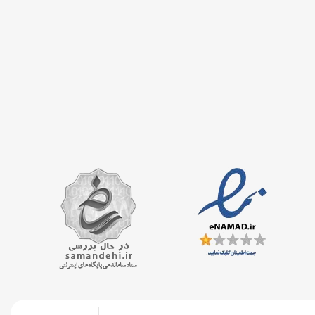
350 گرم
حجم