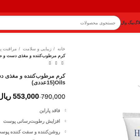
لاگ
بیگ وال
خانه
زیبایی و سلامت
مراقبت 
کرم مرطوب‌کننده و مغذی دست و صورت هونلی s(15
Oils(15عددی)
553,000
ریال
790,000
فاقد پارابن
ریال
افزایش رطوبت‌رسانی پوست
روشن‌کننده و سفت کننده پوس