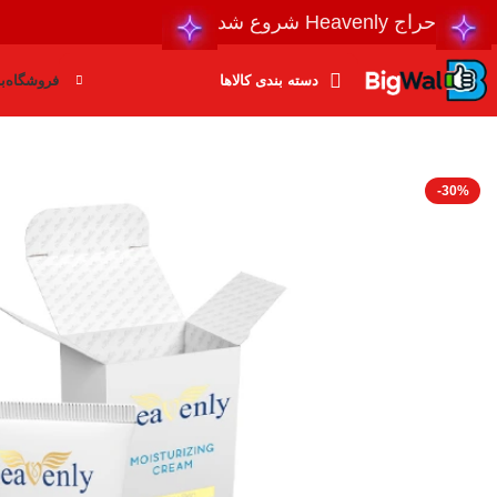
حراج Heavenly شروع شد
دسته بندی کالاها
فروشگاه
ب
-30%