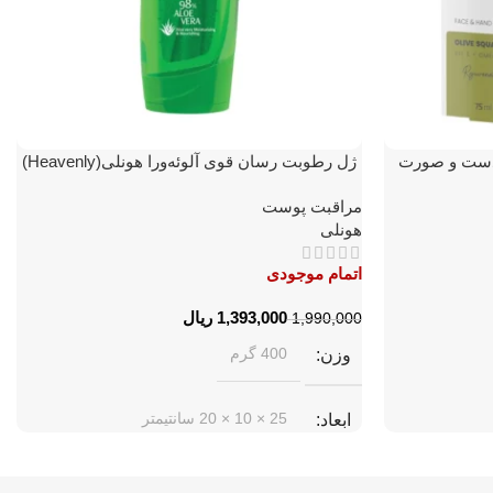
 دست و صورت
ژل رطوبت رسان قوی آلوئه‌ورا هونلی(Heavenly)
 زیتون
مراقبت پوست
هونلی
اتمام موجودی
1,393,000
ریال
1,990,000
400 گرم
وزن
25 × 10 × 20 سانتیمتر
ابعاد
هونلی
برند