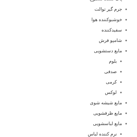
جرم گیر توالت
خوشبوکننده هوا
سفیدکننده
شامپو فرش
مایع دستشویی
بلوم
صدفی
کرمی
لوکس
مایع شیشه شوی
مایع ظرفشویی
مایع لباسشویی
نرم کننده لباس