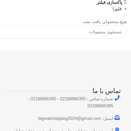
پاکسازی فیلتر
فلورا
هیچ محصولی یافت نشد.
تماس با ما
شماره تماس : 02188866355 - 02188866365 -
02188866385
ایمیل: bigwalshopping2024@gmail.com
آدرس: تهران - خیابان مطهری، بعد از مترو مفتح - خیابان