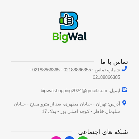
متوسط
سایز
4 الی 9 کیلوگرم
وزن
تماس با ما
شماره تماس : 02188866355 - 02188866365 -
02188866385
ایمیل: bigwalshopping2024@gmail.com
آدرس: تهران - خیابان مطهری، بعد از مترو مفتح - خیابان
سلیمان خاطر - کوچه اصلی پور - پلاک 17
شبکه های اجتماعی