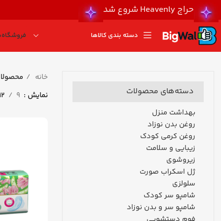
حراج Heavenly شروع شد
دسته بندی کالاها
فروشگاه
ب
خانه
محصولات
دسته‌های محصولات
نمایش
9
12
بهداشت منزل
روغن بدن نوزاد
روغن کرمی کودک
زیبایی و سلامت
زیروشوی
ژل اسکراب صورت
سلولزی
شامپو سر کودک
شامپو سر و بدن نوزاد
فوم دستشویی