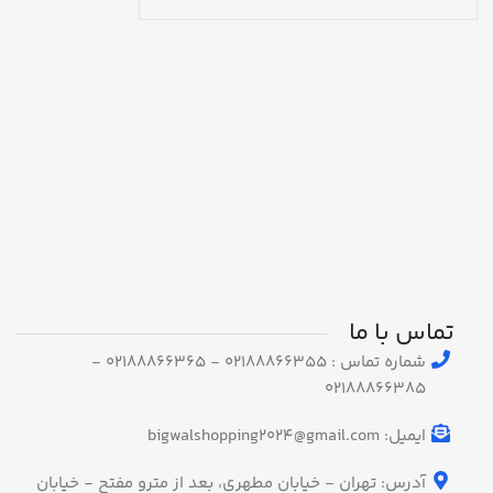
تماس با ما
شماره تماس : 02188866355 - 02188866365 -
02188866385
ایمیل: bigwalshopping2024@gmail.com
آدرس: تهران - خیابان مطهری، بعد از مترو مفتح - خیابان