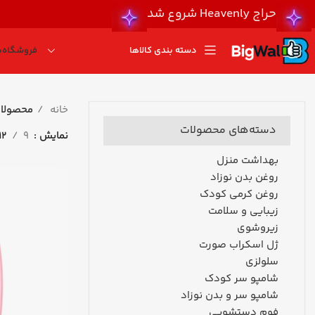
حراج Heavenly شروع شد
دسته بندی کالاها
فروشگاه
ب
خانه
محصولات
دسته‌های محصولات
نمایش
9
12
بهداشت منزل
روغن بدن نوزاد
روغن کرمی کودک
زیبایی و سلامت
زیروشوی
ژل اسکراب صورت
سلولزی
شامپو سر کودک
شامپو سر و بدن نوزاد
فوم دستشویی