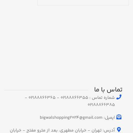
تماس با ما
شماره تماس : 02188866355 - 02188866365 -
02188866385
ایمیل: bigwalshopping2024@gmail.com
آدرس: تهران - خیابان مطهری، بعد از مترو مفتح - خیابان