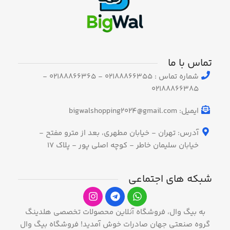
تماس با ما
شماره تماس : 02188866355 - 02188866365 -
02188866385
ایمیل: bigwalshopping2024@gmail.com
آدرس: تهران - خیابان مطهری، بعد از مترو مفتح -
خیابان سلیمان خاطر - کوچه اصلی پور - پلاک 17
شبکه های اجتماعی
به بیگ وال، فروشگاه آنلاین محصولات تخصصی هلدینگ
گروه صنعتی جهان صادرات خوش آمدید! فروشگاه بیگ وال